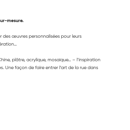
sur-mesure.
ser des œuvres personnalisées pour leurs
pération…
hine, plâtre, acrylique, mosaïque… – l’inspiration
 Une façon de faire entrer l’art de la rue dans
organisation de prestations elles aussi sur-
animations, visites street-art, expositions
re” tel que vous le souhaitez et l’appréciez !