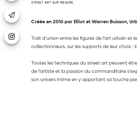
STREET ART SUR MESURE
Créée en 2016 par Elliot et Warren Buisson,
Urb
Trait d’union entre les figures de l’art urbain e
collectionneurs, sur les supports de leur choix :
Toutes les techniques du street art peuvent être 
de l’artiste et la passion du commanditaire s’e
son univers intime en y apportant sa touche per
De le même manière, Fred Vedel a rejoint l’équip
mesure, commandées par des particuliers comme d
temporaires ou permanentes, ventes aux enchèr
Urban Signature devient définitivement votre meil