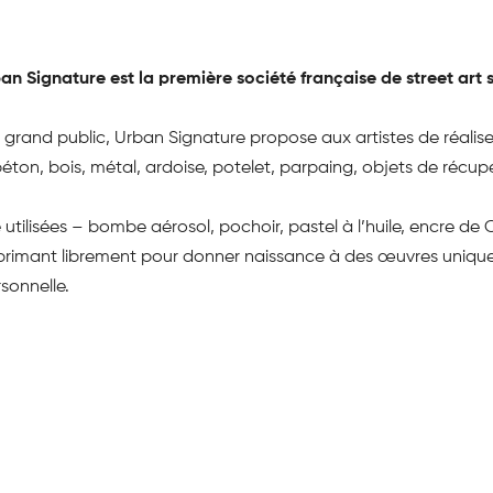
an Signature est la première société française de street art 
t le grand public, Urban Signature propose aux artistes de réali
 béton, bois, métal, ardoise, potelet, parpaing, objets de récu
utilisées – bombe aérosol, pochoir, pastel à l’huile, encre de C
xprimant librement pour donner naissance à des œuvres uniques.
sonnelle.
e afin d’aider à répondre aux sollicitations déjà nombreuses d’
es professionnels : fresques indoor et outdoor, des ateliers, 
es, etc.
leur allié pour apprécier et développer le street-art “sur-mesu