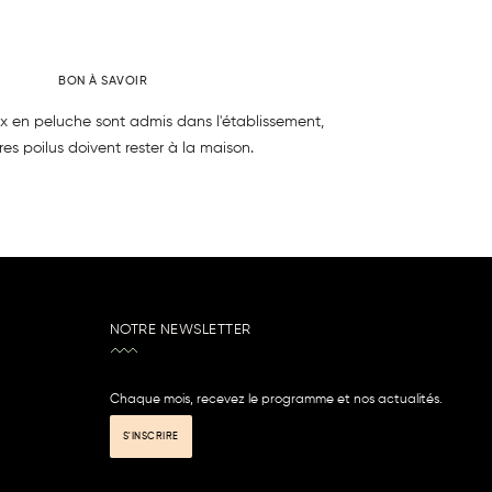
BON À SAVOIR
x en peluche sont admis dans l'établissement,
res poilus doivent rester à la maison.
NOTRE NEWSLETTER
Chaque mois, recevez le programme et nos actualités.
S'INSCRIRE