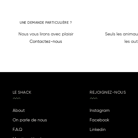
UNE DEMANDE PARTICULIÈRE ?
Nous vous lirons avec plaisir
Seuls les animau
Contactez-nous
les aut
LE SHACK
REJOIGNEZ-NOUS
About
Instagram
On parle de nous
Facebook
F.A.Q
Linkedin