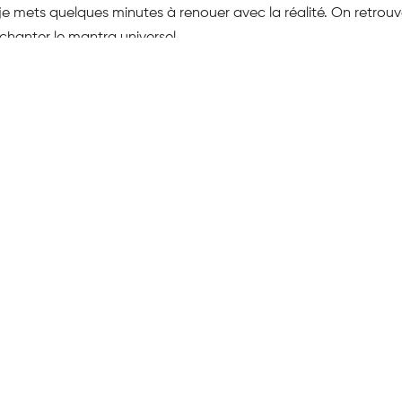
, je mets quelques minutes à renouer avec la réalité. On retrouv
chanter le mantra universel
cert de klaxons en sortant ne parvient pas à me faire redesc
hack.fr
UNE DEMANDE PARTICULIÈRE ?
Nous vous lirons avec plaisir
Seuls les animau
Contactez-nous
les aut