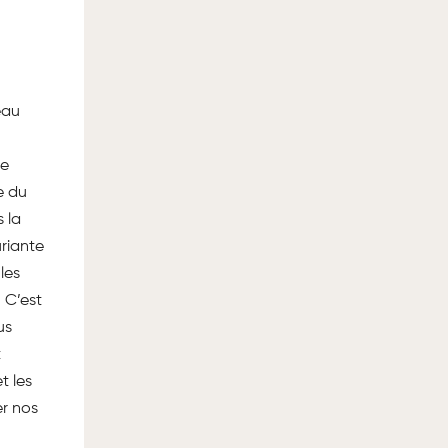
eau
de
e du
 la
uriante
les
 C’est
us
t
t les
er nos