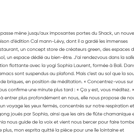
e impasse mène jusqu’aux imposantes portes du Shack, un nouv
maison d’édition Cal­ mann-Lévy, dont il a gardé les immenses
estaurant, un concept store de créateurs green, des espaces 
-sol, un espace dédié au bien-être. J’ai rendez­vous dans la sall
n flottante avec la yogi Sophia Laurent, formée à Bali. Dans
hamacs sont suspendus au plafond. Mais c’est au sol que la so
de de briques, en position de méditation. « Concentrez-vous sur 
us confirme une minute plus tard : « Ça y est, vous méditez. »
r à entrer plus profondément en nous, elle nous propose de no
r un voyage les yeux fermés, concentrés sur notre respiration e
gong joués par Sophia, ainsi que les airs de flûte chamanique e
ia nous guide de la voix et vient nous bercer pour faire tomb
te plus, mon esprita quitté la pièce pour une île lointaine et