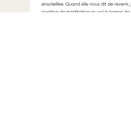
ensoleillée. Quand elle nous dit de revenir
position de méditation au sol le temps de 
« Om » pour fermer la séance. Même le con
26 € la séance, 20 € pour les membres, les
OÙ ET QUAND ?
4, impasse Sandrié - 75009 Paris
(entrée de l’impasse par le 3 rue Auber)
Du lundi au vendredi de 8h à minuit