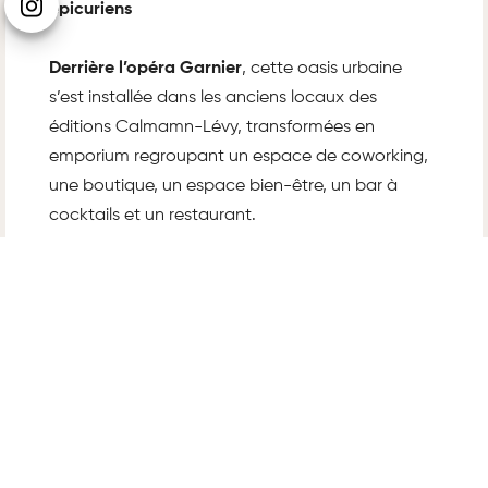
épicuriens
Derrière l’opéra Garnier
, cette oasis urbaine
s’est installée dans les anciens locaux des
éditions Calmamn-Lévy, transformées en
emporium regroupant un espace de coworking,
une boutique, un espace bien-être, un bar à
cocktails et un restaurant.
Un espace atypique
Aux tables du salon, l’accent est mis sur une «
casual food
» généreuse où les produits sains
remplissent des assiettes dévorées par les
startuppers, les curieux et les gourmands,
émerveillés par la beauté et l’originalité des lieux.